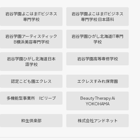
岩谷学園よこはまITビジネス
岩谷学園よこはまITビジネス
専門学校
専門学校 日本語科
岩谷学園アーティスティック
岩谷学園ひがし北海道IT専門
B横浜美容専門学校
学校
岩谷学園ひがし北海道日本
岩谷学園高等専修学校
語学校
認定こども園エクレス
エクレスすみれ保育園
多機能型事業所 Iビリーブ
Beauty Therapy Ai
YOKOHAMA
粋生倶楽部
株式会社アンドネット