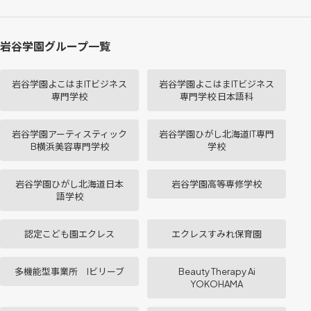
岩谷学園グループ一覧
岩谷学園よこはまITビジネス
岩谷学園よこはまITビジネス
専門学校
専門学校 日本語科
岩谷学園アーティスティック
岩谷学園ひがし北海道IT専門
B横浜美容専門学校
学校
岩谷学園ひがし北海道日本
岩谷学園高等専修学校
語学校
認定こども園エクレス
エクレスすみれ保育園
多機能型事業所 Iビリーブ
Beauty Therapy Ai
YOKOHAMA