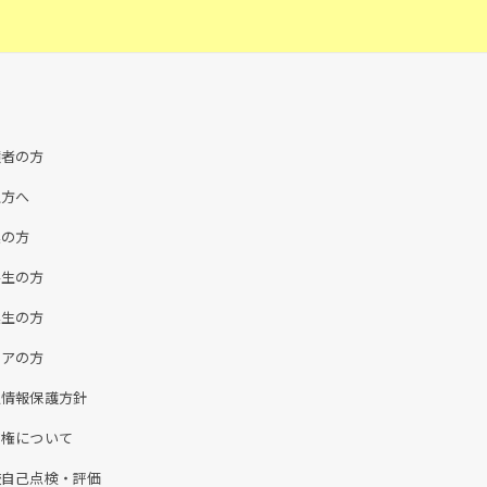
護者の方
生方へ
業の方
学生の方
業生の方
ニアの方
人情報保護方針
作権について
校自己点検・評価