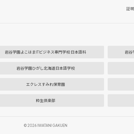
証
岩谷学園よこはまITビジネス専門学校 日本語科
岩谷
岩谷学園ひがし北海道日本語学校
エクレスすみれ保育園
粋生倶楽部
© 2026 IWATANI GAKUEN