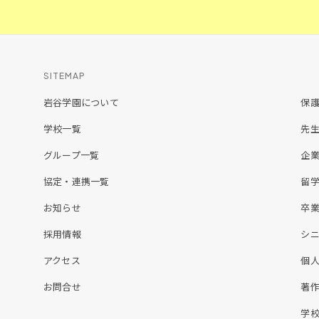
SITEMAP
岩谷学園について
保
学校一覧
先
グループ一覧
企
協定・連携一覧
留
お知らせ
卒
採用情報
シ
アクセス
個
お問合せ
著
学