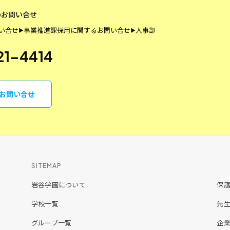
のお問い合せ
い合せ
事業推進課
採用に関するお問い合せ
人事部
▶
▶
21-4414
らお問い合せ
SITEMAP
岩谷学園について
保
学校一覧
先
グループ一覧
企