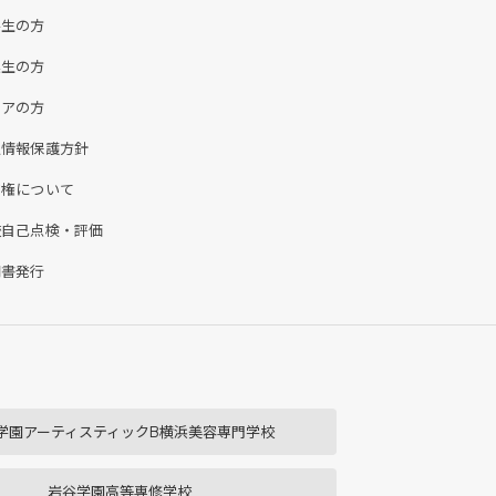
学生の方
業生の方
ニアの方
人情報保護方針
作権について
校自己点検・評価
明書発行
学園アーティスティックB横浜美容専門学校
岩谷学園高等専修学校