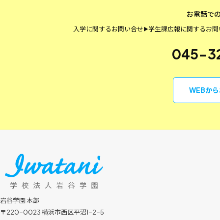
お電話で
入学に関するお問い合せ
学生課
広報に関するお問
▶
045-3
WEBか
岩谷学園 本部
〒220-0023 横浜市西区平沼1-2-5