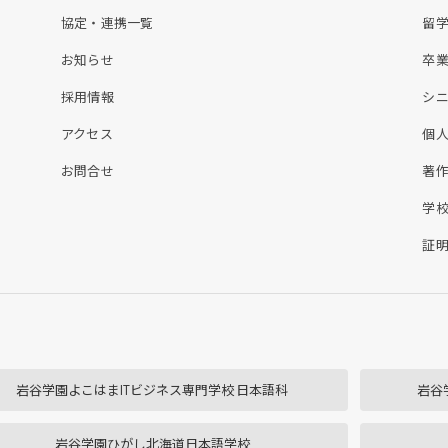
協定・連携一覧
留
お知らせ
卒
採用情報
シ
アクセス
個
お問合せ
著
学
証
岩谷学園よこはまITビジネス専門学校 日本語科
岩谷
岩谷学園ひがし北海道日本語学校