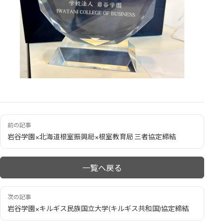
前の記事
岩谷学園×北海道根室振興局×根室教育局 三者協定締結
一覧へ戻る
次の記事
岩谷学園×キルギス民族国立大学(キルギス共和国)協定締結