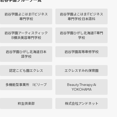
岩谷学園よこはまITビジネス
岩谷学園よこはまITビジネス
専門学校
専門学校 日本語科
岩谷学園アーティスティック
岩谷学園ひがし北海道IT専門
B横浜美容専門学校
学校
岩谷学園ひがし北海道日本
岩谷学園高等専修学校
語学校
認定こども園エクレス
エクレスすみれ保育園
多機能型事業所 Iビリーブ
Beauty Therapy Ai
YOKOHAMA
粋生倶楽部
株式会社アンドネット