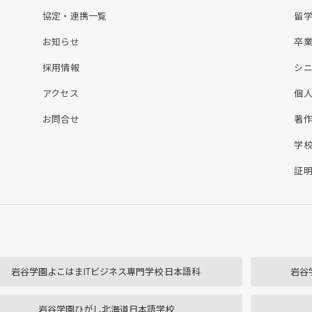
協定・連携一覧
留
お知らせ
卒
採用情報
シ
アクセス
個
お問合せ
著
学
証
岩谷学園よこはまITビジネス専門学校 日本語科
岩谷
岩谷学園ひがし北海道日本語学校