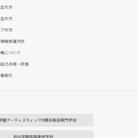
学生の方
業生の方
ニアの方
人情報保護方針
作権について
校自己点検・評価
明書発行
学園アーティスティックB横浜美容専門学校
岩谷学園高等専修学校