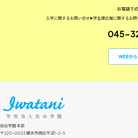
お電話で
入学に関するお問い合せ
学生課
広報に関するお問
▶
045-3
WEBか
岩谷学園 本部
〒220-0023 横浜市西区平沼1-2-5