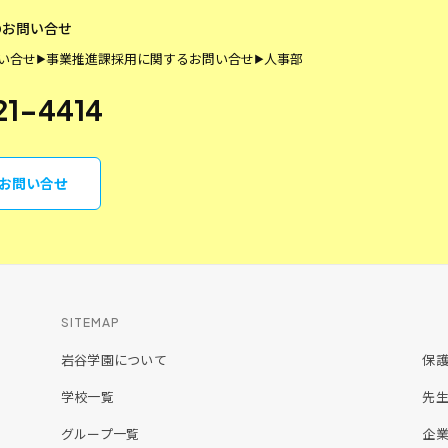
のお問い合せ
い合せ
事業推進課
採用に関するお問い合せ
人事部
▶
▶
21-4414
らお問い合せ
SITEMAP
岩谷学園について
保
学校一覧
先
グループ一覧
企